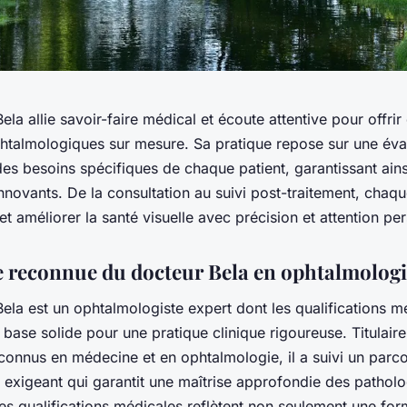
ela allie savoir-faire médical et écoute attentive pour offrir
phtalmologiques sur mesure. Sa pratique repose sur une éva
es besoins spécifiques de chaque patient, garantissant ains
nnovants. De la consultation au suivi post-traitement, chaqu
et améliorer la santé visuelle avec précision et attention pe
e reconnue du docteur Bela en ophtalmolog
ela est un ophtalmologiste expert dont les qualifications m
base solide pour une pratique clinique rigoureuse. Titulair
connus en médecine et en ophtalmologie, il a suivi un parc
exigeant qui garantit une maîtrise approfondie des patholo
es qualifications médicales reflètent non seulement une for