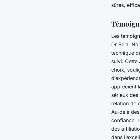
sûres, effic
Témoigna
Les témoigna
Dr Bela. No
technique du
suivi. Cette
choix, soul
d’expérience
apprécient l
sérieux des
relation de 
Au-delà des
confiance. 
des affiliat
dans l’excel