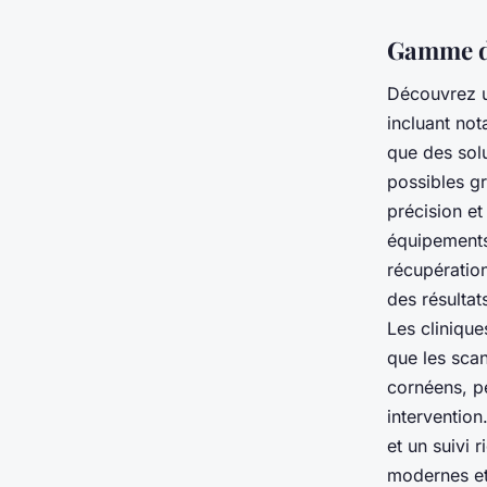
Gamme de
Découvrez u
incluant not
que des solu
possibles g
précision et
équipements 
récupération
des résultat
Les clinique
que les sca
cornéens, pe
intervention
et un suivi
modernes et