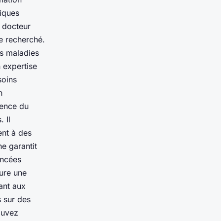
niques
 docteur
e recherché.
es maladies
 expertise
soins
n
lence du
 Il
ent à des
e garantit
ancées
sure une
ant aux
 sur des
ouvez