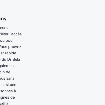
ons
ieurs
liter l’accès
 ou pour
 Vous pouvez
 et rapide.
é du Dr Bela
également
oin de
ous sans
ent située
rsonnes à
lignes de
eillé