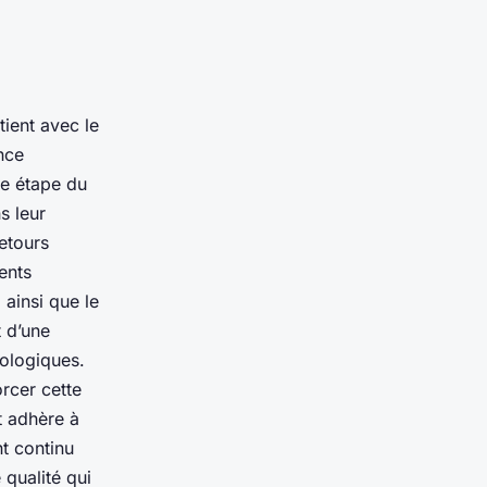
ient avec le
nce
ue étape du
s leur
etours
ents
 ainsi que le
 d’une
mologiques.
rcer cette
t adhère à
t continu
 qualité qui