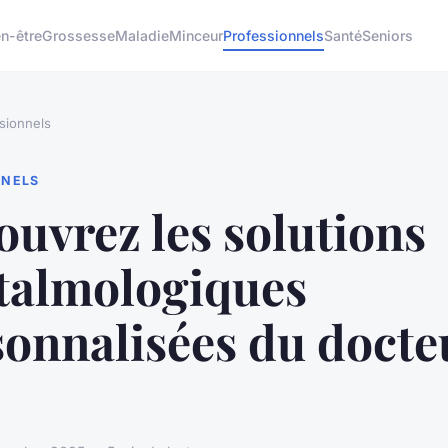
en-être
Grossesse
Maladie
Minceur
Professionnels
Santé
Seniors
sionnels
NNELS
uvrez les solutions
talmologiques
sonnalisées du docte