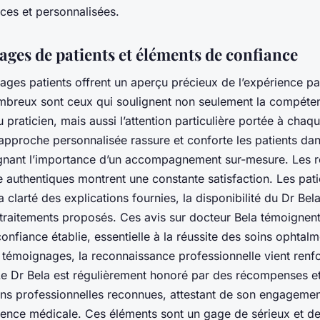
aces et personnalisées.
ges de patients et éléments de confiance
ges patients offrent un aperçu précieux de l’expérience pat
mbreux sont ceux qui soulignent non seulement la compéte
 praticien, mais aussi l’attention particulière portée à chaq
 approche personnalisée rassure et conforte les patients dan
ignant l’importance d’un accompagnement sur-mesure. Les r
 authentiques montrent une constante satisfaction. Les pati
a clarté des explications fournies, la disponibilité du Dr Bela
 traitements proposés. Ces avis sur docteur Bela témoignent
confiance établie, essentielle à la réussite des soins ophtal
 témoignages, la reconnaissance professionnelle vient renfo
Le Dr Bela est régulièrement honoré par des récompenses e
ions professionnelles reconnues, attestant de son engagemen
lence médicale. Ces éléments sont un gage de sérieux et de