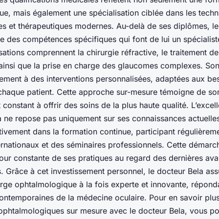
ntue, mais également une spécialisation ciblée dans les tech
es et thérapeutiques modernes. Au-delà de ses diplômes, le
e des compétences spécifiques qui font de lui un spécialist
sations comprennent la chirurgie réfractive, le traitement d
e ainsi que la prise en charge des glaucomes complexes. Son
lement à des interventions personnalisées, adaptées aux be
chaque patient. Cette approche sur-mesure témoigne de so
onstant à offrir des soins de la plus haute qualité. L’excel
a ne repose pas uniquement sur ses connaissances actuelles.
ivement dans la formation continue, participant régulièrem
ernationaux et des séminaires professionnels. Cette démarch
jour constante de ses pratiques au regard des dernières av
s. Grâce à cet investissement personnel, le docteur Bela as
arge ophtalmologique à la fois experte et innovante, répond
ontemporaines de la médecine oculaire. Pour en savoir plus
 ophtalmologiques sur mesure avec le docteur Bela, vous p