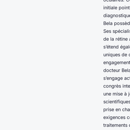
initiale poi
diagnostiqu
Bela possèd
Ses spéciali
de la rétin
s’étend éga
uniques de 
engagement c
docteur Bel
s’engage act
congrès int
une mise à 
scientifique
prise en ch
exigences c
traitements