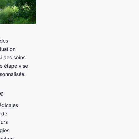
 des
luation
i des soins
e étape vise
rsonnalisée.
ie
édicales
e de
ours
gies
mation