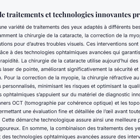
 traitements et technologies innovantes p
ne variété de traitements des yeux adaptés à différents bes
amment la chirurgie de la cataracte, la correction de la myop
tions pour d’autres troubles visuels. Ces interventions sont
râce à des technologies ophtalmiques avancées qui garanti
 rapidité. La chirurgie de la cataracte utilise aujourd’hui des
laser de pointe, améliorant significativement la sécurité et 
. Pour la correction de la myopie, la chirurgie réfractive au 
s personnalisés, minimisant les risques et optimisant la qualit
s ophtalmiques s’appuient sur du matériel de diagnostic inno
nners OCT (tomographie par cohérence optique) et les top
rmettant une évaluation fine et détaillée de l’œil avant tout
. Cette démarche technologique assure ainsi une meilleure p
 rigoureux. En somme, la combinaison des traitements des y
 des technologies ophtalmiques avancées assure des inter