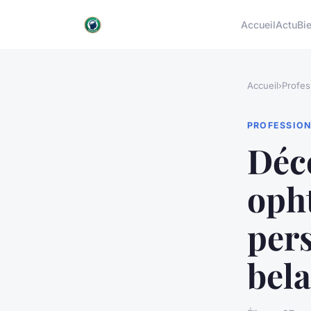
Accueil
Actu
Bi
Accueil
›
Profes
PROFESSIO
Déco
oph
per
bela