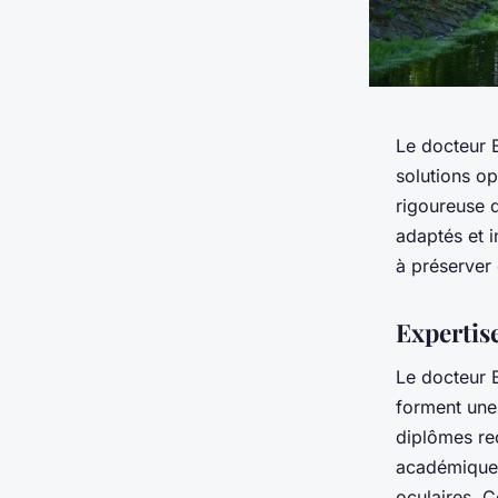
Le docteur B
solutions o
rigoureuse d
adaptés et i
à préserver 
Expertis
Le docteur B
forment une 
diplômes re
académique 
oculaires. C