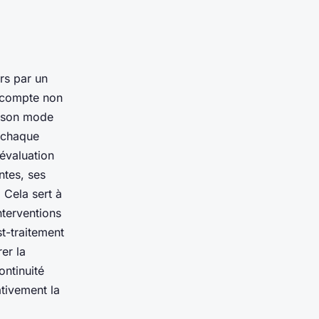
rs par un
n compte non
t son mode
à chaque
’évaluation
ntes, ses
 Cela sert à
nterventions
st-traitement
er la
ontinuité
ativement la