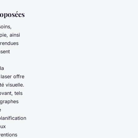
roposées
oins,
ie, ainsi
 rendues
ssent
la
laser offre
é visuelle.
vant, tels
ographes
e
lanification
eux
ventions