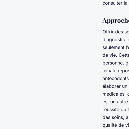
consulter la
Approche
Offrir des 
diagnostic i
seulement l’
de vie. Cet
personne, ga
initiale rep
antécédents 
élaborer un 
médicales, c
est un autre
réussite du 
des soins, a
qualité de v